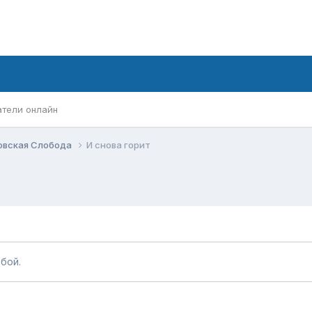
атели онлайн
овская Слобода
И снова горит
бой.