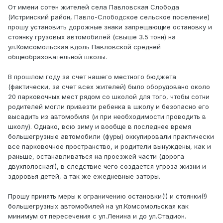
От имени сотен жителей села Павловская Слобода
(Истринский район, Павло-Слободское сельское поселение)
прошу установить дорожные знаки запрещающие остановку и
стоянку грузовых автомобилей (свыше 3.5 тонн) на
ул.Комсомольская вдоль Павловской средней
общеобразовательной школы.
В прошлом году за счет нашего местного бюджета
(фактически, за счет всех жителей) было оборудовано около
20 парковочных мест рядом со школой для того, чтобы сотни
родителей могли привезти ребенка в школу и безопасно его
высадить из автомобиля (и при необходимости проводить в
школу). Однако, всю зиму и вообще в последнее время
большегрузные автомобили (фуры) оккупировали практически
все парковочное пространство, и родители вынуждены, как и
раньше, останавливаться на проезжей части (дорога
двухполосная!), в следствие чего создается угроза жизни и
здоровья детей, а так же ежедневные заторы.
Прошу принять меры к ограничению остановки(!) и стоянки(!)
большегрузных автомобилей на ул.Комсомольская как
минимум от пересечения с ул.Ленина и до ул.Стадион.