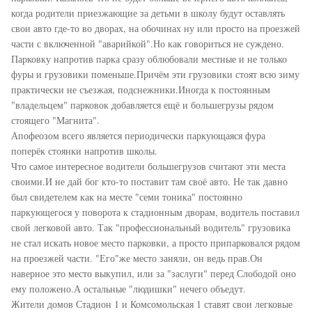
когда родители приезжающие за детьми в школу будут оставлять
свои авто где-то во дворах, на обочинах ну или просто на проезжей
части с включенной "аварийкой".Но как говориться не суждено.
Парковку напротив парка сразу облюбовали местные и не только
фуры и грузовики поменьше.Причём эти грузовики стоят всю зиму
практически не съезжая, подснежники.Иногда к постоянным
"владельцем" парковок добавляется ещё и большегрузы рядом
стоящего "Магнита".
Апофеозом всего является периодически паркующаяся фура
поперёк стоянки напротив школы.
Что самое интересное водители большегрузов считают эти места
своими.И не дай бог кто-то поставит там своё авто. Не так давно
был свидетелем как на месте "семи тоника" постоянно
паркующегося у поворота к стадионным дворам, водитель поставил
свой легковой авто. Так "профессиональный водитель" грузовика
не стал искать новое место парковки, а просто припарковался рядом
на проезжей части. "Его"же место заняли, он ведь прав.Он
наверное это место выкупил, или за "заслуги" перед Слободой оно
ему положено.А остальные "людишки" нечего объедут.
Жители домов Стадион 1 и Комсомольская 1 ставят свои легковые