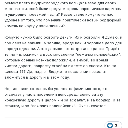
ремонт всего внутрислободского кольца? Разве для своих
местных жителей были предусмотрены парковочные карманы
и уширение проезжей части? Разве стало кому-то из нас
удобнее от того, что поменяли практически новый бордюрный
камень на кругу у поликлиники?..
Кому-то нужно было освоить деньги. Их и освоили. Я думаю, и
про себя не забыли. А заодно, вроде как, и хорошее дело для
народа сделали. А что дальше - хоть трава не расти! Придёт
тепло - вложимся в восстановление "лежачих полицейских",
которые осенью кое-как положили, а зимой, во время
чистки дороги, попросту сгребли вместе со снегом. Кто-то
виноват??? Да, ладно! Бюджет в поселении позволит
вложиться в дорогу и в этом году...
Но, всё-таки хотелось бы услышать фамилию того, кто
отвечает у нас в поселении непосредственно за эту
конкретную дорогу в целом - и за асфальт, и за бордюр, и за
стоянки, и за "лежачих полицейских"... Очень хочется!
3