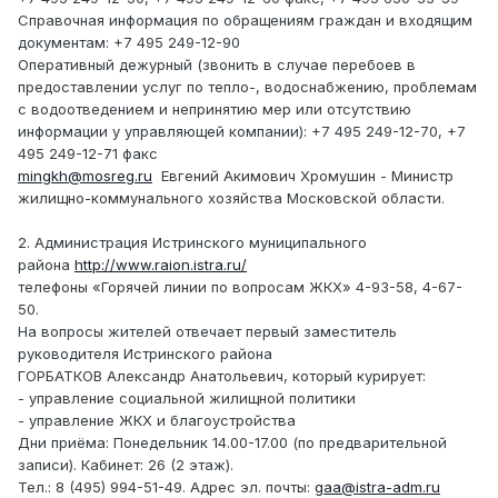
Справочная информация по обращениям граждан и входящим
документам: +7 495 249-12-90
Оперативный дежурный (звонить в случае перебоев в
предоставлении услуг по тепло-, водоснабжению, проблемам
с водоотведением и непринятию мер или отсутствию
информации у управляющей компании): +7 495 249-12-70, +7
495 249-12-71 факс
mingkh@mosreg.ru
Евгений Акимович Хромушин - Министр
жилищно-коммунального хозяйства Московской области.
2. Администрация Истринского муниципального
района
http://www.raion.istra.ru/
телефоны «Горячей линии по вопросам ЖКХ» 4-93-58, 4-67-
50.
На вопросы жителей отвечает первый заместитель
руководителя Истринского района
ГОРБАТКОВ Александр Анатольевич, который курирует:
- управление социальной жилищной политики
- управление ЖКХ и благоустройства
Дни приёма: Понедельник 14.00-17.00 (по предварительной
записи). Кабинет: 26 (2 этаж).
Тел.: 8 (495) 994-51-49. Адрес эл. почты:
gaa@istra-adm.ru