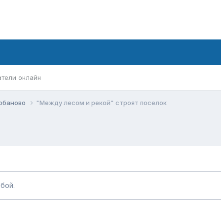
атели онлайн
обаново
"Между лесом и рекой" строят поселок
бой.