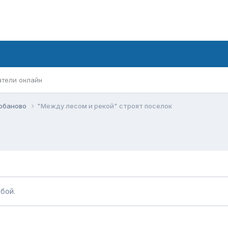
атели онлайн
обаново
"Между лесом и рекой" строят поселок
бой.