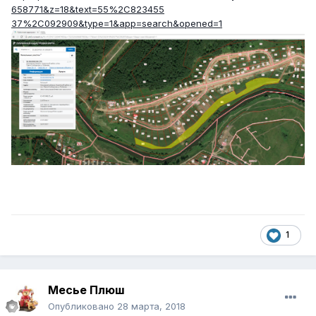
658771&z=18&text=55%2C823455
37%2C092909&type=1&app=search&opened=1
1
Месье Плюш
Опубликовано
28 марта, 2018