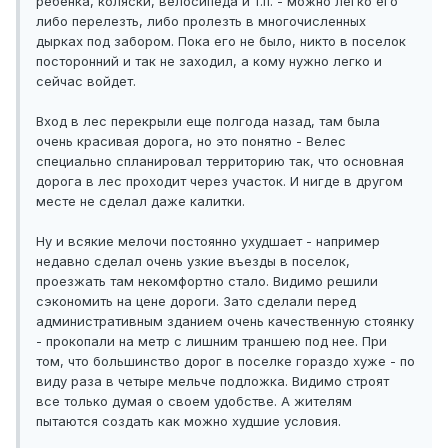
ребенка, коляски, велосипеда и т.п. - можно легко его
либо перелезть, либо пролезть в многочисленных
дырках под забором. Пока его не было, никто в поселок
посторонний и так не заходил, а кому нужно легко и
сейчас войдет.
Вход в лес перекрыли еще полгода назад, там была
очень красивая дорога, но это понятно - Велес
специально спланировал территорию так, что основная
дорога в лес проходит через участок. И нигде в другом
месте не сделал даже калитки.
Ну и всякие мелочи постоянно ухудшает - например
недавно сделал очень узкие въезды в поселок,
проезжать там некомфортно стало. Видимо решили
сэкономить на цене дороги. Зато сделали перед
административным зданием очень качественную стоянку
- прокопали на метр с лишним траншею под нее. При
том, что большинство дорог в поселке гораздо хуже - по
виду раза в четыре мельче подложка. Видимо строят
все только думая о своем удобстве. А жителям
пытаются создать как можно худшие условия.