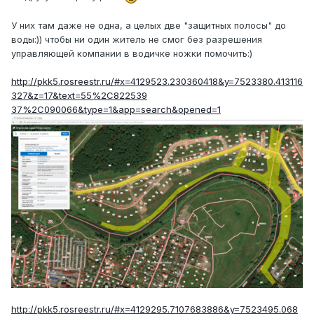
У них там даже не одна, а целых две "защитных полосы" до
воды:)) чтобы ни один житель не смог без разрешения
управляющей компании в водичке ножки помочить:)
http://pkk5.rosreestr.ru/#x=4129523.230360418&y=7523380.413116
327&z=17&text=55%2C822539
37%2C090066&type=1&app=search&opened=1
http://pkk5.rosreestr.ru/#x=4129295.7107683886&y=7523495.068