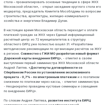
стола – проанализировать основные тенденции в сфере ЖКХ
Московской области», - открыл заседание круглого стола его
модератор, председатель Комитета Мособлдумы по вопросам
строительства, архитектуры, жилищно-коммунального
хозяйства и энергетики Владимир Дупак.
В настоящее время Московская область переходит к оплате
платежей граждан за ЖКХ через Единый информационный
расчётный центр: из 72 муниципалитетов в структуру
областного ЕИРЦ уже полностью вошёл 31. «Разработаны
методические рекомендации по организации расчётов за ЖКУ
в регионе.
Совместно с ГЖИ МО разработан новый формат
Дорожной карты внедрения ЕИРЦ
», - отметил в своём
выступлении первый замминистра ЖКХ Московской области
Андрей Лаптев. «
Достигнуты договорённости со
Сбербанком России по установлению эксклюзивного
процента - 0,7% - по электронным платежам
и о поэтапном
снижении по платежам через кассы, - отметил замминистра.
- Неоднократно проведены кустовые семинары и совещания
по внедрению ЕИРЦ».
По словам Андрея Лаптева,
развитие института ЕИРЦ