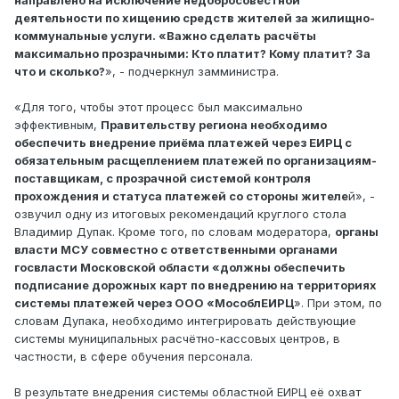
направлено на исключение недобросовестной
деятельности по хищению средств жителей за жилищно-
коммунальные услуги. «Важно сделать расчёты
максимально прозрачными: Кто платит? Кому платит? За
что и сколько?
», - подчеркнул замминистра.
«Для того, чтобы этот процесс был максимально
эффективным,
Правительству региона необходимо
обеспечить внедрение приёма платежей через ЕИРЦ с
обязательным расщеплением платежей по организациям-
поставщикам, с прозрачной системой контроля
прохождения и статуса платежей со стороны жителе
й», -
озвучил одну из итоговых рекомендаций круглого стола
Владимир Дупак. Кроме того, по словам модератора,
органы
власти МСУ совместно с ответственными органами
госвласти Московской области «должны обеспечить
подписание дорожных карт по внедрению на территориях
системы платежей через ООО «МособлЕИРЦ
». При этом, по
словам Дупака, необходимо интегрировать действующие
системы муниципальных расчётно-кассовых центров, в
частности, в сфере обучения персонала.
В результате внедрения системы областной ЕИРЦ её охват