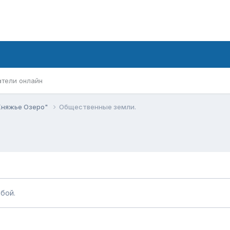
атели онлайн
Княжье Озеро"
Общественные земли.
бой.