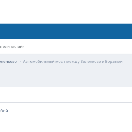
атели онлайн
еленково
Автомобильный мост между Зеленково и Борзыми
бой.