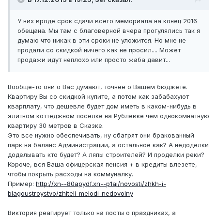
У них вроде срок сдачи всего мемориала на конец 2016
обещана. Мы там с благоверной вчера прогулялись так я
думаю что никак в эти сроки не уложится. Но мне не
продали со скидкой ничего как не просил.... Может
продажи идут неплохо или просто жаба давит...
Вообще-то они о Вас думают, точнее о Вашем бюджете.
Квартиру Вы со скидкой купите, а потом как забабахуют
кварплату, что дешевле будет дом иметь в каком-нибудь в
элитном коттеджном поселке на Рублевке чем однокомнатную
квартиру 30 метров в Сказке.
Это все нужно обеспечивать, ну сбагрят они бракованный
парк на баланс Администрации, а остальное как? А недоделки
доделывать кто будет? А ляпы строителей? И проделки реки?
Короче, вся Ваша офицерская пенсия + в кредиты влезете,
чтобы покрыть расходы на коммуналку.
Пример:
http://xn--80apydf.xn--p1ai/novosti/zhkh-i-
blagoustroystvo/zhiteli-melodi-nedovolny
Виктория реагирует только на посты о праздниках, а