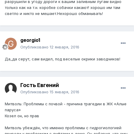
разрушили в угоду дороги к вашим заливным лугам видно
только как на т.н. коробке собачки какают! хорошо им там
светло и никто не мешает.Нехорошо обманывать!
georgio1
Опубликовано
12 января, 2016
Да_да серут, сам видел, под веселые окрики заводчиков!
Гость Евгений
Опубликовано
15 января, 2016
Митволь: Проблемы с почвой - причина трагедии в ЖК «Алые
паруса»
Козел он, но прав
Митволь убеждён, что именно проблемы с гидрогиологией
привели к проблемам с лифтами в доме. Он добавил, что ему