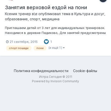
Занятия верховой ездой на пони
Ксения тренер в\е
опубликовал тема в
Культура и досуг,
образование, спорт, медицина
Приглашаем детей от 3 лет для индивидуальных тренировок.
Находимся в деревне Падиково, Для занятий предусмотрены
теплые комфортные раздевалки ,манеж и предманежник ,
21 сентября, 2015
1
крытые бочки. Тренер высокого уровня и большим опытом.
Для обучения применяется эффективная программа
(и ещё 1 )
спорт лошади
пони
упражнений на развитие баланса и...
Политика конфиденциальности
Cookie-файлы
Истра.Сегодня © 2011
Powered by Invision Community