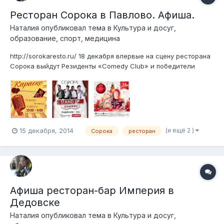
Ресторан Сорока в Павлово. Афиша.
Наталия
опубликовал тема в
Культура и досуг,
образование, спорт, медицина
http://sorokaresto.ru/ 18 декабря впервые на сцену ресторана
Сорока выйдут Резиденты «Comedy Club» и победители
проекта «Comedy Баттл» — Дуэт «20:14″ из города Сочи! Их
выступление дополнит настоящая волна искромётного
юмора от Сергея «Сергеича» Кутергина и молодого
харизматичного «Ванюши»....
(и ещё 2 )
15 декабря, 2014
Сорока
ресторан
Афиша ресторан-бар Империя в
Дедовске
Наталия
опубликовал тема в
Культура и досуг,