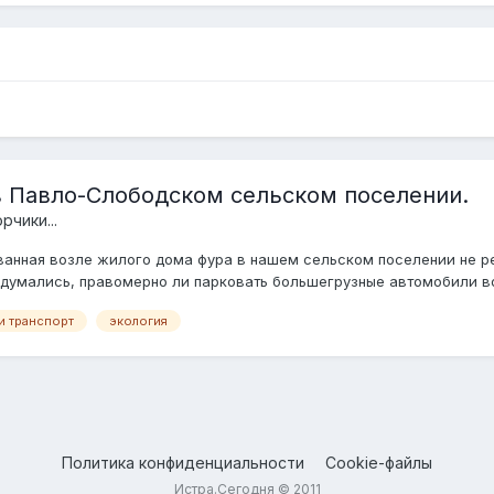
в Павло-Слободском сельском поселении.
чики...
ованная возле жилого дома фура в нашем сельском поселении не р
думались, правомерно ли парковать большегрузные автомобили во 
и транспорт
экология
Политика конфиденциальности
Cookie-файлы
Истра.Сегодня © 2011