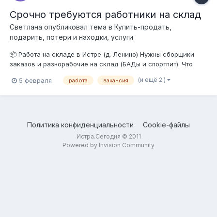
Срочно требуются работники на склад
Светлана
опубликовал тема в
Купить-продать,
подарить, потери и находки, услуги
📦 Работа на складе в Истре (д. Ленино) Нужны сборщики
заказов и разнорабочие на склад (БАДы и спортпит). Что
предлагаем: ✅ Зарплата: 3 500 руб. за смену. Выплаты 2 раза
(и ещё 2 )
5 февраля
работа
вакансия
в месяц. ✅ График: 6/1, с 9:00 до 19:00 (9-часовой день). ✅
Условия: Сухой, теплый, современный склад. ✅ Обучени...
Политика конфиденциальности
Cookie-файлы
Истра.Сегодня © 2011
Powered by Invision Community