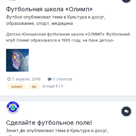
Футбольная школа «Олимп»
Футбол
опубликовал тема в
Культура и досуг,
образование, спорт, медицина
Детско-Юношеская футбольная школа «ОЛИМП» Футбольный
клуб Олимп образовался в 1995 году, на базе детско-
юношеских футбольных команд в районе Павловской
Слободы, в Истринском районе Подмосковья. С течением
времени, некоторое время Олимп переживал не лучшие
времена и как...
7 апреля, 2016
5 ответов
(и ещё 8 )
олимп
фк
Сделайте футбольное поле!
Зенит_фк
опубликовал тема в
Культура и досуг,