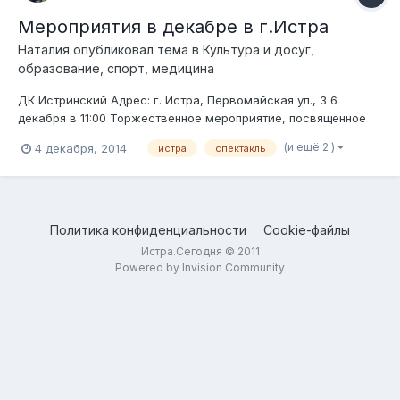
Мероприятия в декабре в г.Истра
Наталия
опубликовал тема в
Культура и досуг,
образование, спорт, медицина
ДК Истринский Адрес: г. Истра, Первомайская ул., 3 6
декабря в 11:00 Торжественное мероприятие, посвященное
Международному Дню инвалидов. 11 декабря в 14:00
(и ещё 2 )
4 декабря, 2014
истра
спектакль
пл.Революции Митинг, посвященный 73-ой годовщине
освобождения г. Истры от немецко-фашистских захватчиков.
13 декабря в 10:00 Областно...
Политика конфиденциальности
Cookie-файлы
Истра.Сегодня © 2011
Powered by Invision Community