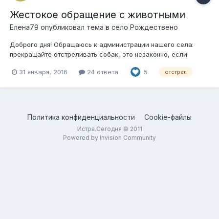
Жестокое обращение с животными
Елена79
опубликовал тема в
село Рождествено
Доброго дня! Обращаюсь к администрации нашего села:
прекращайте отстреливать собак, это незаконно, если
собака не больна, не агрессивна, значит не опасна,
31 января, 2016
24 ответа
5
отстрел
стерилизовать и выпускать, вот ваша задача, не нужно
рассматривать письма наших жильцов, в положительную
сторону с просьбой об уничтожении живот...
Политика конфиденциальности
Cookie-файлы
Истра.Сегодня © 2011
Powered by Invision Community