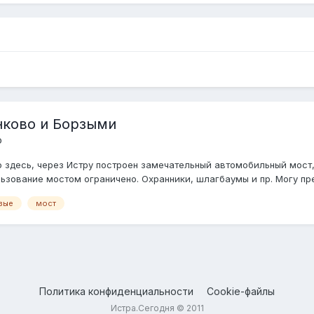
ково и Борзыми
о
но здесь, через Истру построен замечательный автомобильный мост
льзование мостом ограничено. Охранники, шлагбаумы и пр. Могу пре
зые
мост
Политика конфиденциальности
Cookie-файлы
Истра.Сегодня © 2011