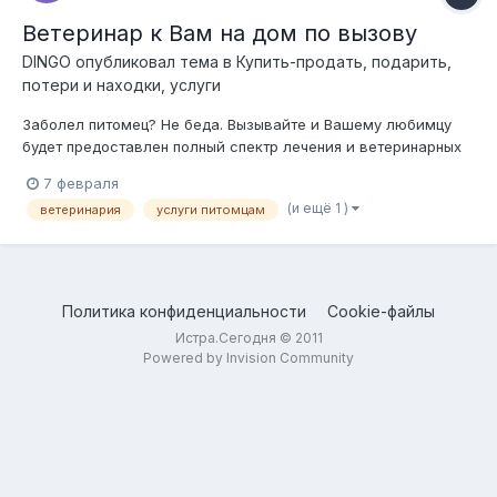
Ветеринар к Вам на дом по вызову
DINGO
опубликовал тема в
Купить-продать, подарить,
потери и находки, услуги
Заболел питомец? Не беда. Вызывайте и Вашему любимцу
будет предоставлен полный спектр лечения и ветеринарных
услуг в домашних условиях. Звоните и Ваши кошечки,
7 февраля
собачки, птички, грызуны и другие будут здоровы, веселы и
(и ещё 1 )
ветеринария
услуги питомцам
красивы. 8 916 963 7371 Также доступна платная онлайн
консультация квалифициро...
Политика конфиденциальности
Cookie-файлы
Истра.Сегодня © 2011
Powered by Invision Community