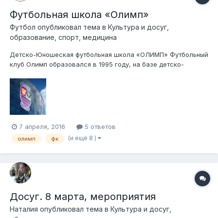
Футбольная школа «Олимп»
Футбол
опубликовал тема в
Культура и досуг,
образование, спорт, медицина
Детско-Юношеская футбольная школа «ОЛИМП» Футбольный
клуб Олимп образовался в 1995 году, на базе детско-
юношеских футбольных команд в районе Павловской
Слободы, в Истринском районе Подмосковья. С течением
времени, некоторое время Олимп переживал не лучшие
времена и как...
7 апреля, 2016
5 ответов
(и ещё 8 )
олимп
фк
Досуг. 8 марта, мероприятия
Наталия
опубликовал тема в
Культура и досуг,