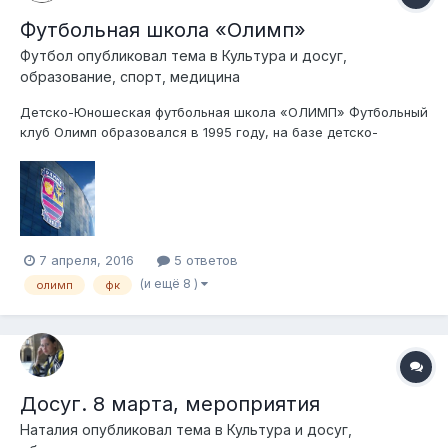
Футбольная школа «Олимп»
Футбол
опубликовал тема в
Культура и досуг,
образование, спорт, медицина
Детско-Юношеская футбольная школа «ОЛИМП» Футбольный
клуб Олимп образовался в 1995 году, на базе детско-
юношеских футбольных команд в районе Павловской
Слободы, в Истринском районе Подмосковья. С течением
времени, некоторое время Олимп переживал не лучшие
времена и как...
7 апреля, 2016
5 ответов
(и ещё 8 )
олимп
фк
Досуг. 8 марта, мероприятия
Наталия
опубликовал тема в
Культура и досуг,