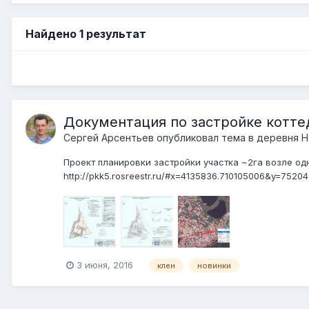
Найдено 1 результат
Документация по застройке котте
Сергей Арсентьев
опубликовал тема в
деревня Н
Проект планировки застройки участка ~2га возле одн
http://pkk5.rosreestr.ru/#x=4135836.710105006&y=7
ООО "Клен" (ОГРН 10250018...
3 июня, 2016
клен
новинки