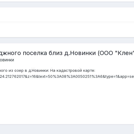
джного поселка близ д.Новинки (ООО "Клен"
овинки
ого из озер в д.Новинки: На кадастровой карте:
520424.212762017&z=16&text=50%3A08%3A0050251%3A6&type=1&app=se