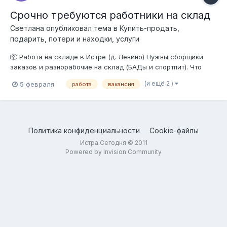
Срочно требуются работники на склад
Светлана
опубликовал тема в
Купить-продать,
подарить, потери и находки, услуги
📦 Работа на складе в Истре (д. Ленино) Нужны сборщики
заказов и разнорабочие на склад (БАДы и спортпит). Что
предлагаем: ✅ Зарплата: 3 500 руб. за смену. Выплаты 2 раза
(и ещё 2 )
5 февраля
работа
вакансия
в месяц. ✅ График: 6/1, с 9:00 до 19:00 (9-часовой день). ✅
Условия: Сухой, теплый, современный склад. ✅ Обучени...
Политика конфиденциальности
Cookie-файлы
Истра.Сегодня © 2011
Powered by Invision Community