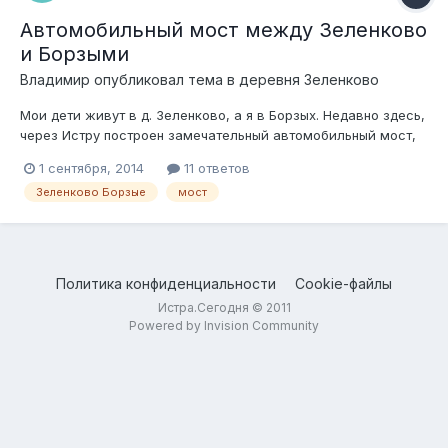
Автомобильный мост между Зеленково
и Борзыми
Владимир
опубликовал тема в
деревня Зеленково
Мои дети живут в д. Зеленково, а я в Борзых. Недавно здесь,
через Истру построен замечательный автомобильный мост,
который правда практически не виден, будучи расположен в
1 сентября, 2014
11 ответов
пойме. Было бы очень удобно им пользоваться, но
Зеленково Борзые
мост
пользование мостом ограничено. Охранники, шлагбаумы и
пр. Могу предположить, что...
Политика конфиденциальности
Cookie-файлы
Истра.Сегодня © 2011
Powered by Invision Community