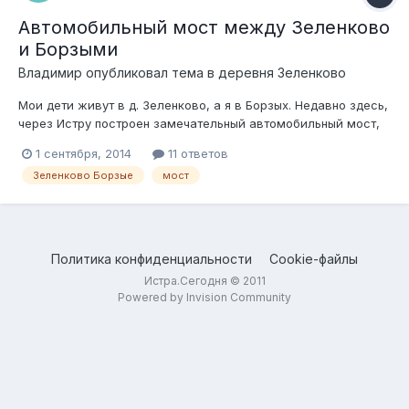
Автомобильный мост между Зеленково
и Борзыми
Владимир
опубликовал тема в
деревня Зеленково
Мои дети живут в д. Зеленково, а я в Борзых. Недавно здесь,
через Истру построен замечательный автомобильный мост,
который правда практически не виден, будучи расположен в
1 сентября, 2014
11 ответов
пойме. Было бы очень удобно им пользоваться, но
Зеленково Борзые
мост
пользование мостом ограничено. Охранники, шлагбаумы и
пр. Могу предположить, что...
Политика конфиденциальности
Cookie-файлы
Истра.Сегодня © 2011
Powered by Invision Community