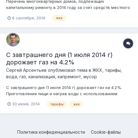
Перечень многоквартирных домов, подлежащих
капитальному ремонту в 2014 году за счет средств местного
бюджета с предоставлением финансовой поддержки за счет
6 сентября, 2014
жкх
НКО «Фонд капитального ремонта общего имущества
многоквартирных домов»: село Павловская Слобода, ул.
Дзержинского, д. 4, стоимость ремонта 4,6...
С завтрашнего дня (1 июля 2014 г)
дорожает газ на 4.2%
Сергей Арсентьев
опубликовал тема в
ЖКХ, тарифы,
вода, газ, канализация, капремонт, мусор
С завтрашнего дня (1 июля 2014 г) дорожает газ на 4.2%.
Приготовление пищи и нагрев воды с использованием
газовой плиты: было 5.18 руб., стало 5.40 руб. Приготовление
30 июня, 2014
тарифы
жкх
пищи и нагрев воды с использованием газовой плиты и
газового водонагревателя: было 4.58 руб., стало 4.77 руб.
Индивидуальное (п...
Политика конфиденциальности
Cookie-файлы