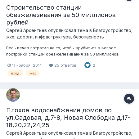
Строительство станции
обезжелезивания за 50 миллионов
рублей
Сергей Арсентьев
опубликовал тема в
Благоустройство,
жкх, дороги, инфраструктура, безопасность
Весь вечер потратил на то, чтобы врубиться в вопрос
постройки станции обезжелезивания за 50 миллионов
рублей. Администрация желает отгрохать станцию с
11 ноября, 2014
25 ответов
2
производительностью 4000 куб.м. в сутки - это ОЧЕНЬ много.
Это слишком много! 4000 кубов воды - это аквариум (куб)
вода
жкх
высотой с пятиэтажный дом!...
Плохое водоснабжение домов по
ул.Садовая, д.7-8, Новая Слободка д.17-
18,20,22,24,25
Сергей Арсентьев
опубликовал тема в
Благоустройство,