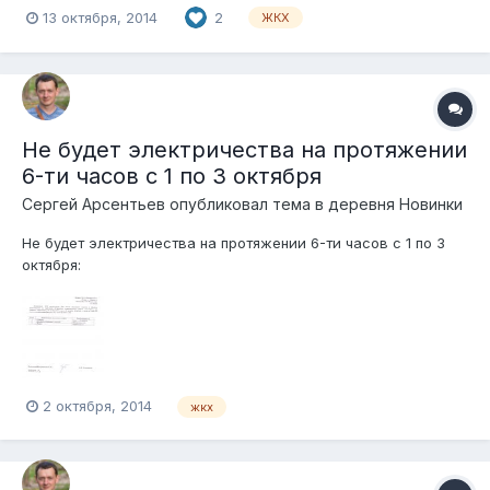
жилищным инспектором должны направить на электронную
13 октября, 2014
2
ЖКХ
почту inspector@mosreg.ru: - заявление - рекомендации
совета многоквартирного дома, товарищества
собственников жилья, жилищного,...
Не будет электричества на протяжении
6-ти часов с 1 по 3 октября
Сергей Арсентьев
опубликовал тема в
деревня Новинки
Не будет электричества на протяжении 6-ти часов с 1 по 3
октября:
2 октября, 2014
жкх