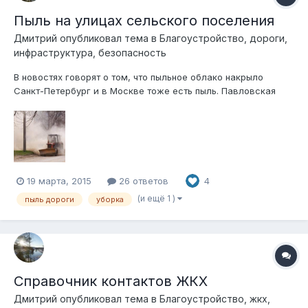
Пыль на улицах сельского поселения
Дмитрий
опубликовал тема в
Благоустройство, дороги,
инфраструктура, безопасность
В новостях говорят о том, что пыльное облако накрыло
Санкт-Петербург и в Москве тоже есть пыль. Павловская
Слобода не отстает от столиц в этом вопросе. По вечерам в
час пик, в поселении стоит пыльный туман. Песок, соль,
реагенты, оставшиеся на дорогах после зимы, ветер и
колеса автомобилей подн...
19 марта, 2015
26 ответов
4
(и ещё 1 )
пыль дороги
уборка
Справочник контактов ЖКХ
Дмитрий
опубликовал тема в
Благоустройство, жкх,