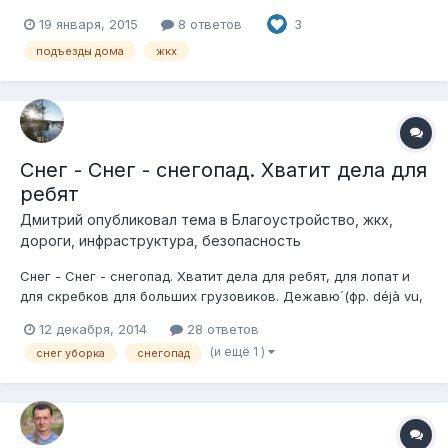
19 января, 2015
8 ответов
3
подъезды дома
жкх
Снег - Снег - снегопад. Хватит дела для
ребят
Дмитрий
опубликовал тема в
Благоустройство, жкх,
дороги, инфраструктура, безопасность
Снег - Снег - снегопад. Хватит дела для ребят, для лопат и
для скребков для больших грузовиков. Дежавю́ (фр. déjà vu,
«уже виденное») — психическое состояние, при котором
12 декабря, 2014
28 ответов
человек ощущает, что он когда-то уже был в подобной
(и ещё 1 )
снег уборка
снегопад
ситуации. Зима 2013 года....сотрудники территориального
отдела Госадмтехнад...