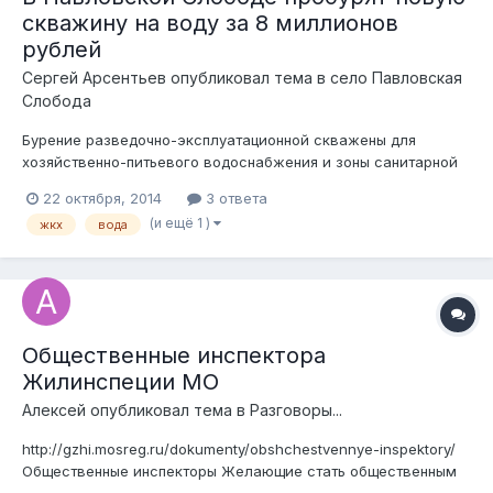
скважину на воду за 8 миллионов
рублей
Сергей Арсентьев
опубликовал тема в
село Павловская
Слобода
Бурение разведочно-эксплуатационной скважены для
хозяйственно-питьевого водоснабжения и зоны санитарной
охраны источника водоснабжения сельского поселения
22 октября, 2014
3 ответа
Павло-Слободское, расположенного по ул. Молодежная в
(и ещё 1 )
жкх
вода
с.Павловская Слобода Истринского района Московской
области. Начальная цена контракта - 8,3...
Общественные инспектора
Жилинспеции МО
Алексей
опубликовал тема в
Разговоры...
http://gzhi.mosreg.ru/dokumenty/obshchestvennye-inspektory/
Общественные инспекторы Желающие стать общественным