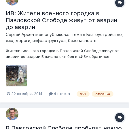
ИВ: Жители военного городка в
Павловской Слободе живут от аварии
до аварии
Сергей Арсентьев
опубликовал тема в
Благоустройство,
жкх, дороги, инфраструктура, безопасность
Жители военного городка в Павловской Слободе живут от
аварии до аварии В начале октября в «ИВ» обратился
слободчанин, житель дома № 3 по улице Стадион с жалобой,
что в положенные сроки отопление в его доме так и не
появилось. Горячая вода в батареях домов на улице Стадион
зажурчала как раз в ден...
22 октября, 2014
4 ответа
жкх
славянка
В Павловской Слободе пробурят новую