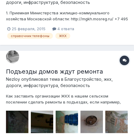
дороги, инфраструктура, безопасность
1. Приемная Министерства жилищно-коммунального
хозяйства Московской области: http://mgkh.mosreg.ru/ +7 495
249-12-50, +7 495 249-12-60 факс, +7 495 650-33-59
25 февраля, 2015
4 ответа
Справочная информация по обращениям граждан и
справочник телефоны
ЖКХ
входящим документам: +7 495 249-12-90 Оперативный
дежурный (звонить в случае перебоев в пред...
Подъезды домов ждут ремонта
Nezloy
опубликовал тема в
Благоустройство, жкх,
дороги, инфраструктура, безопасность
Как заставить организации ЖКХ в нашем сельском
поселении сделать ремонты в подъездах, если например,
даже в подъезде дома на ул. Дзержинского 4, где находится
МУП «Павло-Слободское РЭП ЖКХ, царит такая разруха. См.
фото ниже. Стены в подъезде ободраны, исписаны, нет
освещения, почтовые ящики сломан...