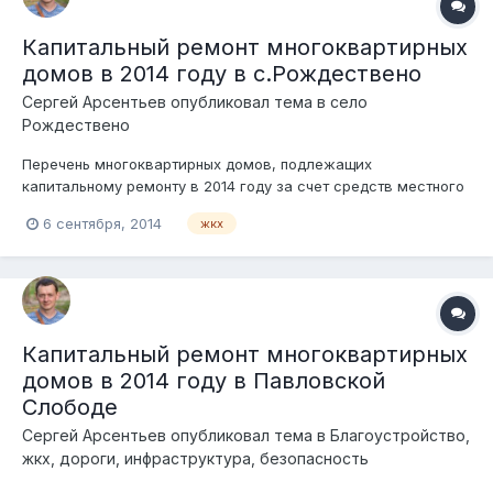
Капитальный ремонт многоквартирных
домов в 2014 году в с.Рождествено
Сергей Арсентьев
опубликовал тема в
село
Рождествено
Перечень многоквартирных домов, подлежащих
капитальному ремонту в 2014 году за счет средств местного
бюджета с предоставлением финансовой поддержки за счет
6 сентября, 2014
жкх
НКО «Фонд капитального ремонта общего имущества
многоквартирных домов»: село Рождествено, ул.
Микрорайонная, д. 2, стоимость ремонта 4,2 млн. р...
Капитальный ремонт многоквартирных
домов в 2014 году в Павловской
Слободе
Сергей Арсентьев
опубликовал тема в
Благоустройство,
жкх, дороги, инфраструктура, безопасность