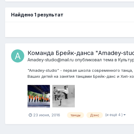
Найдено 1 результат
Команда Брейк-данса "Amadey-stud
Amadey-studio@mail.ru
опубликовал тема в
Культу
"Amadey-studio" - первая школа современного танц
Ваших детей на занятия танцами Брейк-данс и Хип-хоп
(и ещё 4 )
23 июня, 2016
танцы
Дэнс