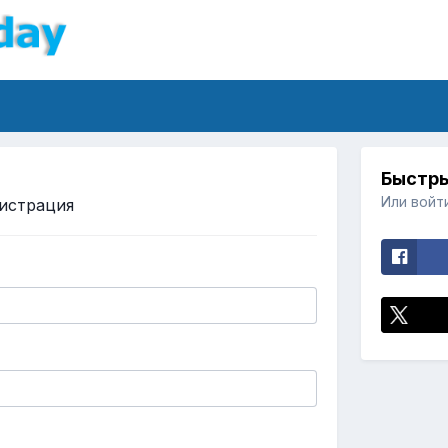
Быстры
Или войт
истрация